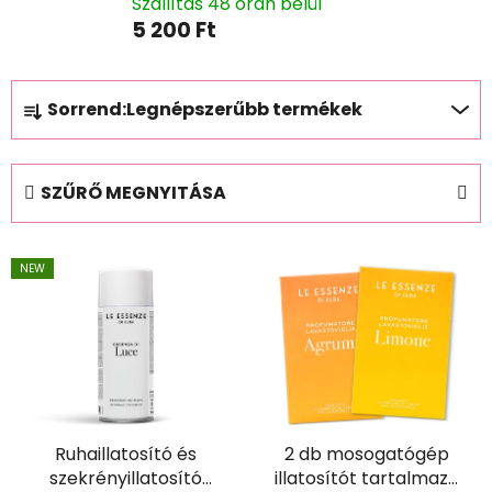
Szállítás 48 órán belül
5 200 Ft
T
Sorrend:
Legnépszerűbb termékek
e
r
m
SZŰRŐ MEGNYITÁSA
é
k
T
e
NEW
e
k
r
r
m
e
é
n
k
d
e
e
Ruhaillatosító és
2 db mosogatógép
k
z
szekrényillatosító
illatosítót tartalmazó
l