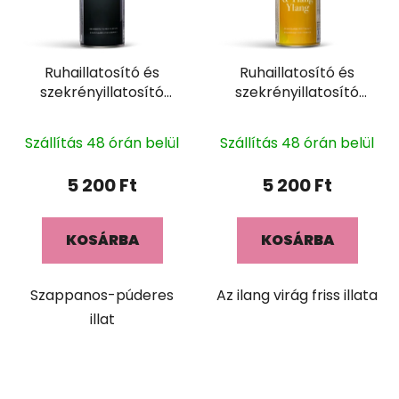
Ruhaillatosító és
Ruhaillatosító és
szekrényillatosító
szekrényillatosító
DIAMANTE 400ml
DIAMANTE & YLANG
YLANG 400ml
Szállítás 48 órán belül
Szállítás 48 órán belül
5 200 Ft
5 200 Ft
KOSÁRBA
KOSÁRBA
Szappanos-púderes
Az ilang virág friss illata
illat