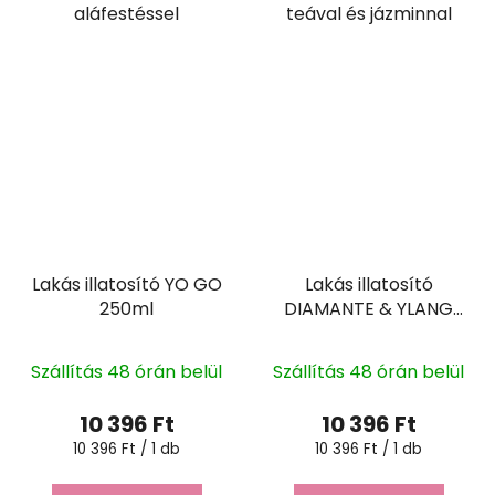
aláfestéssel
teával és jázminnal
Lakás illatosító YO GO
Lakás illatosító
250ml
DIAMANTE & YLANG
YLANG 250ml
Szállítás 48 órán belül
Szállítás 48 órán belül
10 396 Ft
10 396 Ft
Egységár:
Egységár:
10 396 Ft / 1 db
10 396 Ft / 1 db