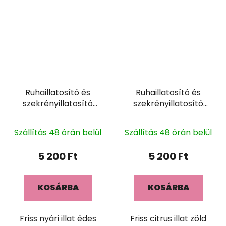
Ruhaillatosító és
Ruhaillatosító és
szekrényillatosító
szekrényillatosító
SOLE 400ml
ESSENZA D 400ml
Szállítás 48 órán belül
Szállítás 48 órán belül
5 200 Ft
5 200 Ft
KOSÁRBA
KOSÁRBA
Friss nyári illat édes
Friss citrus illat zöld