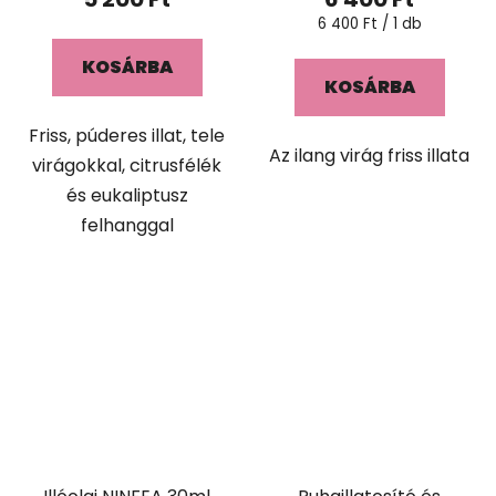
Egységár:
6 400 Ft / 1 db
KOSÁRBA
KOSÁRBA
Friss, púderes illat, tele
Az ilang virág friss illata
virágokkal, citrusfélék
és eukaliptusz
felhanggal