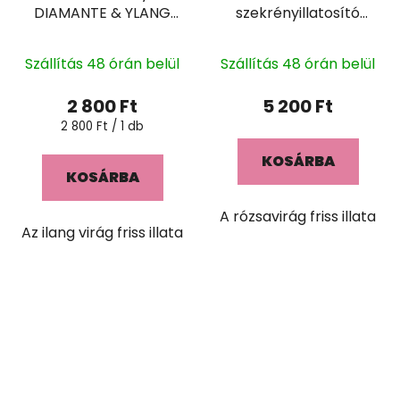
DIAMANTE & YLANG
szekrényillatosító
YLANG
PETALI DI ROSA 400ml
Szállítás 48 órán belül
Szállítás 48 órán belül
2 800 Ft
5 200 Ft
Egységár:
2 800 Ft / 1 db
KOSÁRBA
KOSÁRBA
A rózsavirág friss illata
Az ilang virág friss illata