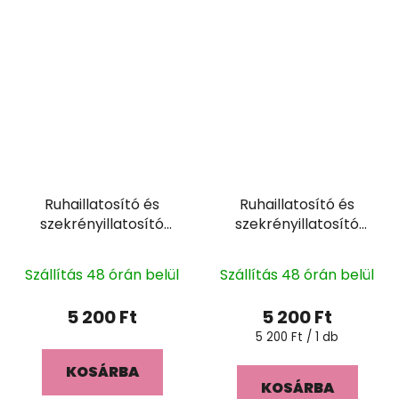
Ruhaillatosító és
Ruhaillatosító és
szekrényillatosító
szekrényillatosító
SMERALDO 400ml
THOMAS 400ml
Szállítás 48 órán belül
Szállítás 48 órán belül
5 200 Ft
5 200 Ft
Egységár:
5 200 Ft / 1 db
KOSÁRBA
KOSÁRBA