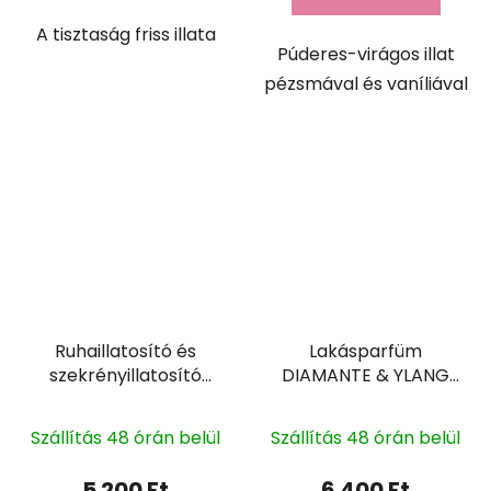
A tisztaság friss illata
Púderes-virágos illat
pézsmával és vaníliával
Ruhaillatosító és
Lakásparfüm
szekrényillatosító
DIAMANTE & YLANG
SPORT 400ml
YLANG 100ml
Szállítás 48 órán belül
Szállítás 48 órán belül
5 200 Ft
6 400 Ft