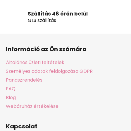
m
e
Szállítás 48 órán belül
i
GLS szállítás
L
á
Információ az Ön számára
b
l
Általános üzleti feltételek
é
Személyes adatok feldolgozása GDPR
c
Panaszrendelés
FAQ
Blog
Webáruház értékelése
Kapcsolat