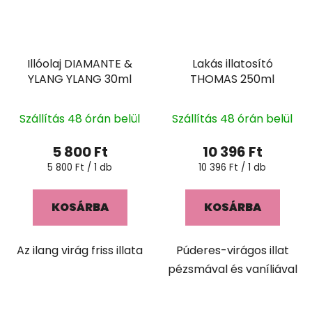
Illóolaj DIAMANTE &
Lakás illatosító
YLANG YLANG 30ml
THOMAS 250ml
Szállítás 48 órán belül
Szállítás 48 órán belül
5 800 Ft
10 396 Ft
Egységár:
Egységár:
5 800 Ft / 1 db
10 396 Ft / 1 db
KOSÁRBA
KOSÁRBA
Az ilang virág friss illata
Púderes-virágos illat
pézsmával és vaníliával