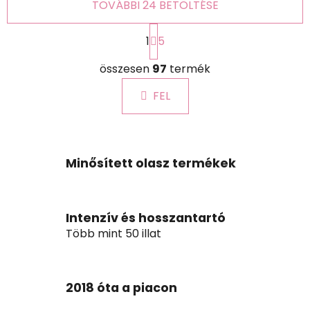
TOVÁBBI 24 BETÖLTÉSE
L
1
5
a
p
L
o
összesen
97
termék
i
z
s
á
FEL
t
s
a
i
r
á
Minősített olasz termékek
n
y
í
Intenzív és hosszantartó
t
Több mint 50 illat
á
s
e
l
2018 óta a piacon
e