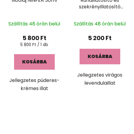
Illóolaj NINFEA 30ml
Ruhaillatosító és
szekrényillatosító
LAVANDA 400ml
Szállítás 48 órán belül
Szállítás 48 órán belül
5 800 Ft
5 200 Ft
Egységár:
5 800 Ft / 1 db
KOSÁRBA
KOSÁRBA
Jellegzetes virágos
Jellegzetes púderes-
levendulaillat
krémes illat