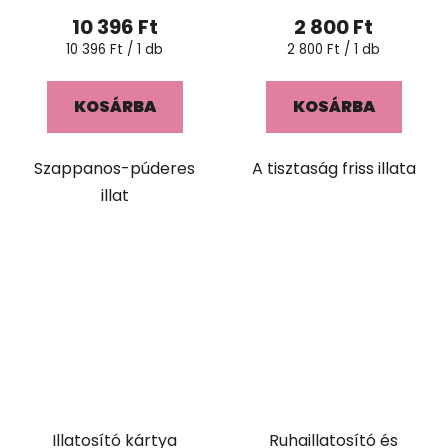
10 396 Ft
2 800 Ft
Egységár:
Egységár:
10 396 Ft / 1 db
2 800 Ft / 1 db
KOSÁRBA
KOSÁRBA
Szappanos-púderes
A tisztaság friss illata
illat
Illatosító kártya
Ruhaillatosító és