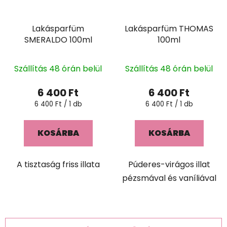
Lakásparfüm
Lakásparfüm THOMAS
SMERALDO 100ml
100ml
Szállítás 48 órán belül
Szállítás 48 órán belül
6 400 Ft
6 400 Ft
Egységár:
Egységár:
6 400 Ft / 1 db
6 400 Ft / 1 db
KOSÁRBA
KOSÁRBA
A tisztaság friss illata
Púderes-virágos illat
pézsmával és vaníliával