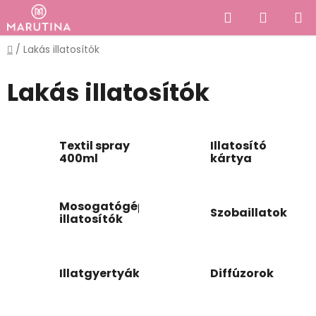
Ugrás
Keresés
KOSÁR
a
fő
Kezdőlap
/
Lakás illatosítók
tartalomhoz
Lakás illatosítók
Textil spray
Illatosító
400ml
kártya
Mosogatógép
Szobaillatok
illatosítók
Illatgyertyák
Diffúzorok