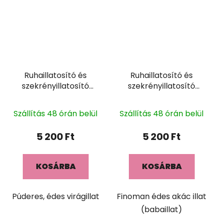
Ruhaillatosító és
Ruhaillatosító és
szekrényillatosító
szekrényillatosító
PERLA 400ml
DOLCE 400ml
Szállítás 48 órán belül
Szállítás 48 órán belül
5 200 Ft
5 200 Ft
KOSÁRBA
KOSÁRBA
Púderes, édes virágillat
Finoman édes akác illat
(babaillat)