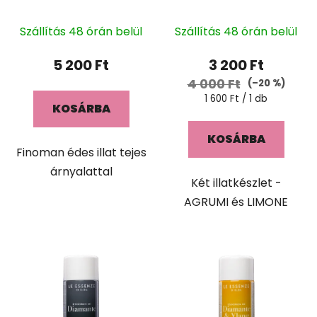
é
LUCE 400ml
szett
i
s
s
Szállítás 48 órán belül
Szállítás 48 órán belül
e
t
5 200 Ft
3 200 Ft
á
4 000 Ft
(–20 %)
j
Egységár:
1 600 Ft / 1 db
a
KOSÁRBA
KOSÁRBA
Finoman édes illat tejes
árnyalattal
Két illatkészlet -
AGRUMI és LIMONE