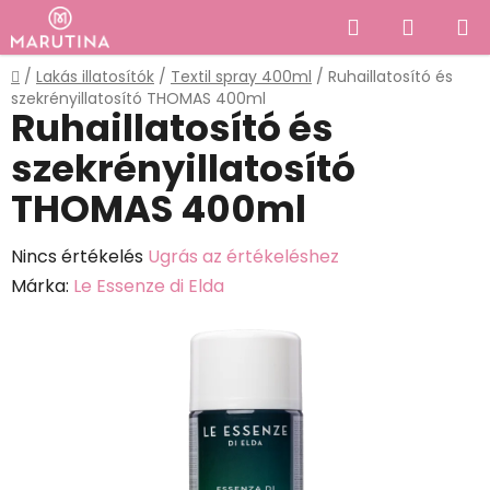
Ugrás
Keresés
KOSÁR
a
fő
Kezdőlap
/
Lakás illatosítók
/
Textil spray 400ml
/
Ruhaillatosító és
tartalomhoz
szekrényillatosító THOMAS 400ml
Ruhaillatosító és
szekrényillatosító
THOMAS 400ml
A
Nincs értékelés
Ugrás az értékeléshez
termék
Márka:
Le Essenze di Elda
átlagos
értékelése
5-
ből
0,0
csillag.