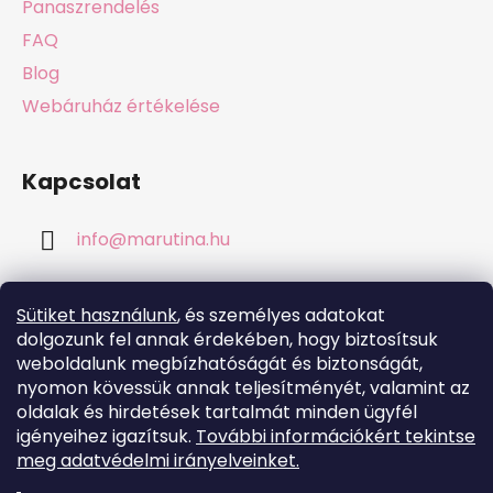
Panaszrendelés
FAQ
Blog
Webáruház értékelése
Kapcsolat
info
@
marutina.hu
+421911050251
Sütiket használunk
, és személyes adatokat
dolgozunk fel annak érdekében, hogy biztosítsuk
weboldalunk megbízhatóságát és biztonságát,
nyomon kövessük annak teljesítményét, valamint az
oldalak és hirdetések tartalmát minden ügyfél
Online fizetési lehetőséget biztosítunk
igényeihez igazítsuk.
További információkért tekintse
meg adatvédelmi irányelveinket.