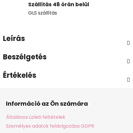
Szállítás 48 órán belül
GLS szállítás
Leírás
Beszélgetés
Értékelés
L
á
Információ az Ön számára
b
l
Általános üzleti feltételek
é
Személyes adatok feldolgozása GDPR
c