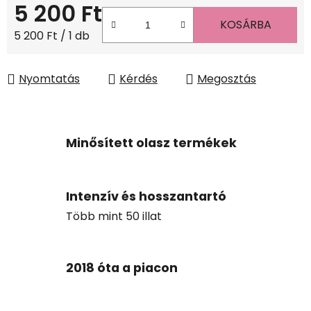
5 200 Ft
KOSÁRBA
Egységár:
5 200 Ft / 1 db
Nyomtatás
Kérdés
Megosztás
Minősített olasz termékek
Intenzív és hosszantartó
Több mint 50 illat
2018 óta a piacon