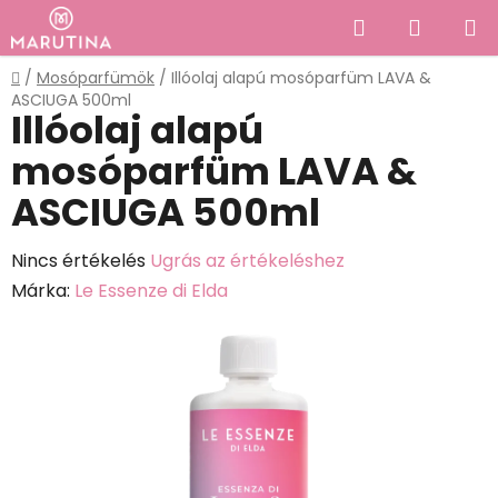
Ugrás
Keresés
KOSÁR
a
fő
Kezdőlap
/
Mosóparfümök
/
Illóolaj alapú mosóparfüm LAVA &
tartalomhoz
ASCIUGA 500ml
Illóolaj alapú
mosóparfüm LAVA &
ASCIUGA 500ml
A
Nincs értékelés
Ugrás az értékeléshez
termék
Márka:
Le Essenze di Elda
átlagos
értékelése
5-
ből
0,0
csillag.