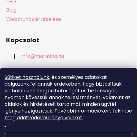
FAQ
Blog
Webáruház értékelése
Kapcsolat
info
@
marutina.hu
+421911050251
Sütiket használunk
, és személyes adatokat
dolgozunk fel annak érdekében, hogy biztosítsuk
weboldalunk megbízhatóságát és biztonságát,
nyomon kövessük annak teljesítményét, valamint az
oldalak és hirdetések tartalmát minden ügyfél
Online fizetési lehetőséget biztosítunk
igényeihez igazítsuk.
További információkért tekintse
meg adatvédelmi irányelveinket.