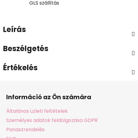
GLS szállítás
Leírás
Beszélgetés
Értékelés
L
á
Információ az Ön számára
b
l
Általános üzleti feltételek
é
Személyes adatok feldolgozása GDPR
c
Panaszrendelés