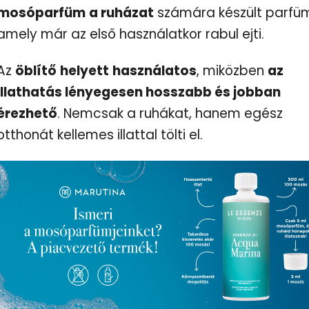
mosóparfüm
a ruházat
számára készült parfü
amely már az első használatkor rabul ejti.
Az
öblítő
helyett
használatos
, miközben
az
illathatás lényegesen hosszabb és jobban
érezhető
. Nemcsak a ruhákat, hanem egész
otthonát kellemes illattal tölti el.