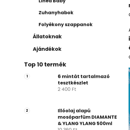
Linea Baby
Zuhanyhabok
Folyékony szappanok
Állatoknak
Ajándékok
Top 10 termék
6 mintát tartalmazó
tesztkészlet
2 400 Ft
Illóolaj alapú
mosóparfüm DIAMANTE
& YLANG YLANG 500ml
10 360 Ft