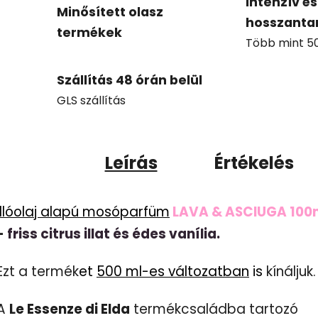
Intenzív és
Minősített olasz
hosszanta
termékek
Több mint 50 
Szállítás 48 órán belül
GLS szállítás
Leírás
Értékelés
Illóolaj alapú mosóparfüm
LAVA & ASCIUGA 100
-
friss citrus illat és édes vanília.
Ezt a termék
et
500 ml-es változatban
is
kínáljuk.
A
Le Essenze di Elda
termékcsaládba tartozó