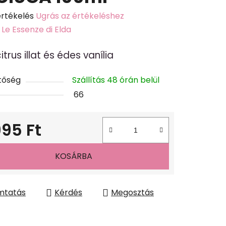
értékelés
Ugrás az értékeléshez
k
:
Le Essenze di Elda
s
citrus illat és édes vanília
lése
tőség
Szállítás 48 órán belül
66
995 Ft
gár:
KOSÁRBA
mtatás
Kérdés
Megosztás