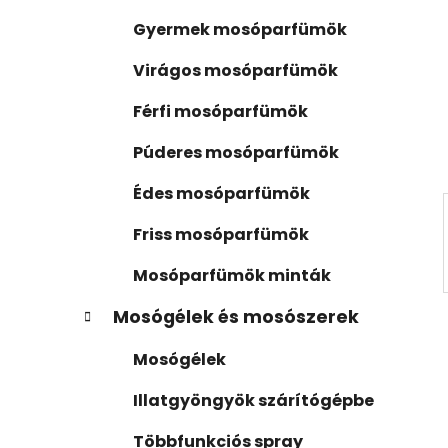
ó
s
r
Gyermek mosóparfümök
i
ó
á
p
Virágos mosóparfümök
k
a
Férfi mosóparfümök
n
e
Púderes mosóparfümök
l
Édes mosóparfümök
Friss mosóparfümök
Mosóparfümök minták
Mosógélek és mosószerek
Mosógélek
Illatgyöngyök szárítógépbe
Többfunkciós spray