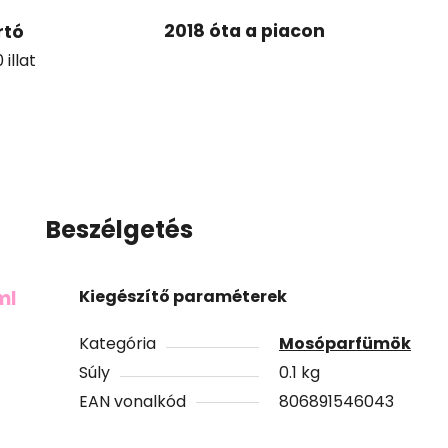
2018 óta a piacon
rtó
illat
Beszélgetés
ml
Kiegészítő paraméterek
Kategória
Mosóparfümök
Súly
0.1 kg
EAN vonalkód
806891546043