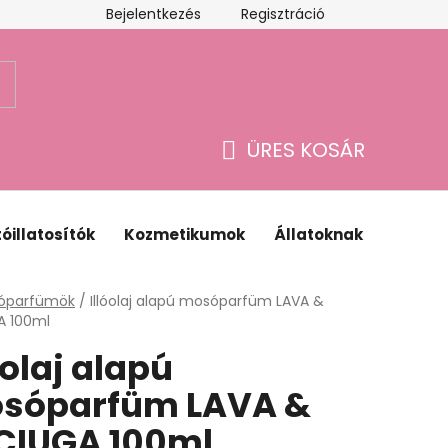
Bejelentkezés
Regisztráció
Webáruház értékelése
ÜRES KOSÁR
KOSÁR
óillatosítók
Kozmetikumok
Állatoknak
Ajánd
lap
óparfümök
/
Illóolaj alapú mosóparfüm LAVA &
A 100ml
óolaj alapú
sóparfüm LAVA &
CIUGA 100ml