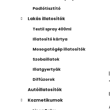
Padlótisztító
Lakás illatosítók
Textil spray 400ml
Illatosító kártya
Mosogatógép illatosítók
Szobaillatok
Illatgyertyák
Diffúzorok
Autóillatosítók
Kozmetikumok