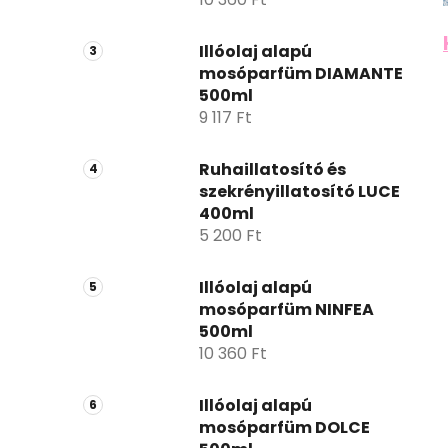
Illóolaj alapú
mosóparfüm DIAMANTE
500ml
9 117 Ft
Ruhaillatosító és
szekrényillatosító LUCE
400ml
5 200 Ft
Illóolaj alapú
mosóparfüm NINFEA
500ml
10 360 Ft
Illóolaj alapú
mosóparfüm DOLCE