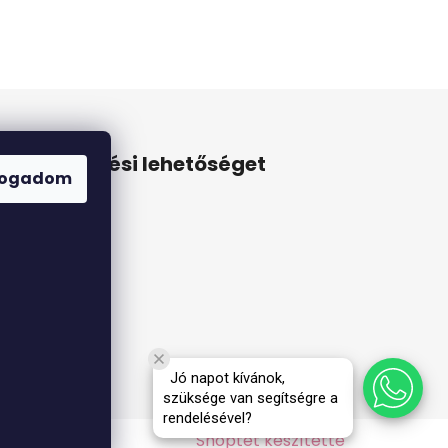
Online fizetési lehetőséget
fogadom
biztosítunk
Jó napot kívánok,
szüksége van segítségre a
rendelésével?
Shoptet készítette