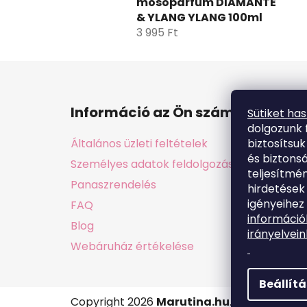
mosóparfüm DIAMANTE
& YLANG YLANG 100ml
3 995 Ft
L
á
Információ az Ön számára
Sütiket ha
b
dolgozunk 
l
biztosítsu
Általános üzleti feltételek
é
és biztons
Személyes adatok feldolgozása GDPR
c
teljesítmén
Panaszrendelés
hirdetések
igényeihez 
FAQ
információ
Blog
irányelvein
Webáruház értékelése
Beállít
Copyright 2026
Marutina.hu
. Minden jog f