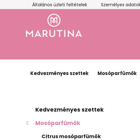
Ugrás
Általános üzleti feltételek
Személyes adatok
a
fő
tartalomhoz
Kedvezményes szettek
Mosóparfümök
O
K
Kategóriák
Kedvezményes szettek
a
átugrása
l
t
d
Mosóparfümök
e
a
g
Citrus mosóparfümök
l