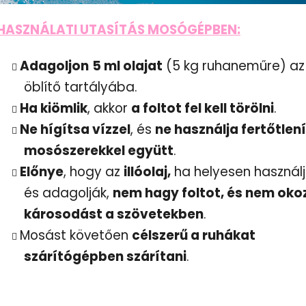
HASZNÁLATI UTASÍTÁS MOSÓGÉPBEN:
Adagoljon
5 ml olajat
(5 kg ruhaneműre) az
öblítő tartályába.
Ha kiömlik
, akkor
a foltot fel kell törölni
.
Ne hígítsa vízzel
, és
ne használja fertőtlen
mosószerekkel együtt
.
Előnye
, hogy az
illóolaj,
ha helyesen használ
és adagolják,
nem hagy foltot, és nem oko
károsodást a szövetekben
.
Mosást követően
célszerű a ruhákat
szárítógépben szárítani
.