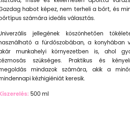
tisztává, frissé és kellemesen ápolttá varázso
Gazdag habot képez, nem terheli a bőrt, és mi
bőrtípus számára ideális választás.
Univerzális jellegének köszönhetően tökélet
használható a fürdőszobában, a konyhában 
akár munkahelyi környezetben is, ahol gya
kézmosás szükséges. Praktikus és kénye
megoldás mindazok számára, akik a minős
mindennapi kézhigiéniát keresik.
Kiszerelés:
500 ml