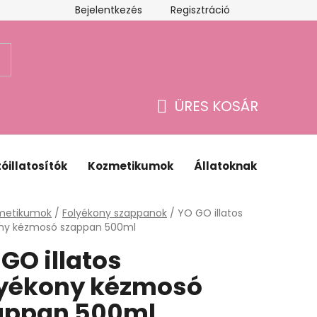
Bejelentkezés
Regisztráció
Webáruház értékelése
ÜRES KOSÁR
KOSÁR
óillatosítók
Kozmetikumok
Állatoknak
Ajánd
lap
metikumok
/
Folyékony szappanok
/
YO GO illatos
ony kézmosó szappan 500ml
GO illatos
lyékony kézmosó
appan 500ml