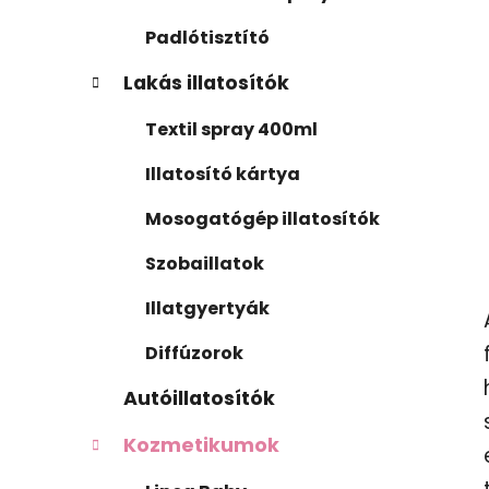
Padlótisztító
Lakás illatosítók
Textil spray 400ml
Illatosító kártya
Mosogatógép illatosítók
Szobaillatok
Illatgyertyák
Diffúzorok
Autóillatosítók
Kozmetikumok