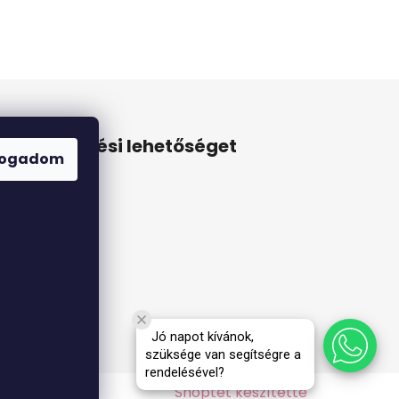
Online fizetési lehetőséget
fogadom
biztosítunk
Jó napot kívánok,
szüksége van segítségre a
rendelésével?
Shoptet készítette