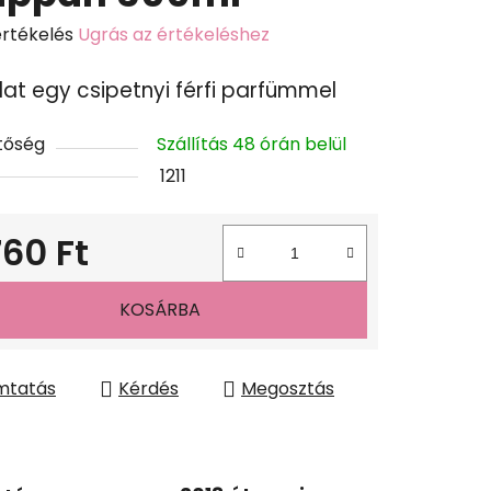
értékelés
Ugrás az értékeléshez
k
illat egy csipetnyi férfi parfümmel
s
lése
tőség
Szállítás 48 órán belül
1211
760 Ft
gár:
KOSÁRBA
mtatás
Kérdés
Megosztás