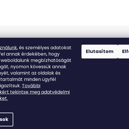
Kapcsolat
sználunk
, és személyes adatokat
Elutasítom
El
fel annak érdekében, hogy
k weboldalunk megbízhatóságát
info
@
marutina.hu
ágát, nyomon kövessük annak
yét, valamint az oldalak és
+421911050251
 tartalmát minden ügyfél
igazítsuk.
További
kért tekintse meg adatvédelmi
ket.
ások
enntartva.
Süti beállítások szerkesztése