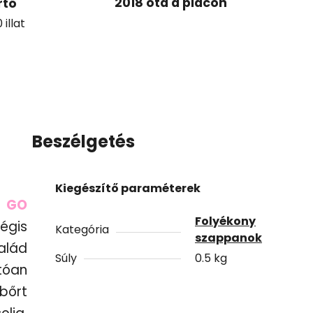
2018 óta a piacon
rtó
illat
Beszélgetés
Kiegészítő paraméterek
 GO
Folyékony
égis
Kategória
szappanok
alád
Súly
0.5 kg
tóan
bőrt