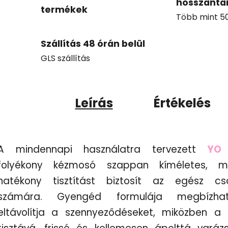
hosszanta
termékek
Több mint 50 
Szállítás 48 órán belül
GLS szállítás
Leírás
Értékelés
A mindennapi használatra tervezett
YO
folyékony kézmosó szappan kíméletes, m
hatékony tisztítást biztosít az egész cs
számára. Gyengéd formulája megbízha
eltávolítja a szennyeződéseket, miközben a 