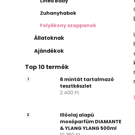
Linea Baby
Zuhanyhabok
Folyékony szappanok
Állatoknak
Ajándékok
Top 10 termék
6 mintát tartalmazó
tesztkészlet
2 400 Ft
Illóolaj alapú
mosóparfüm DIAMANTE
& YLANG YLANG 500ml
10 360 Ft