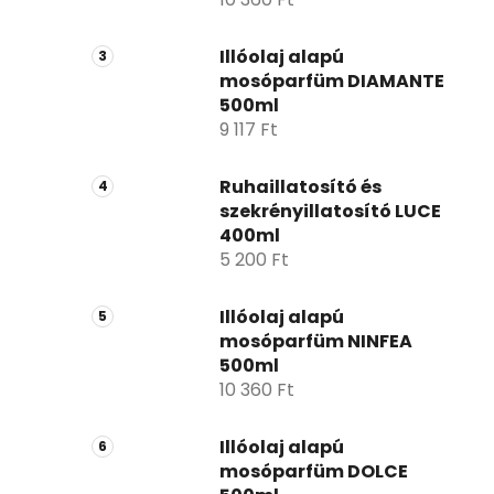
Illóolaj alapú
mosóparfüm DIAMANTE
500ml
9 117 Ft
Ruhaillatosító és
szekrényillatosító LUCE
400ml
5 200 Ft
Illóolaj alapú
mosóparfüm NINFEA
500ml
10 360 Ft
Illóolaj alapú
mosóparfüm DOLCE