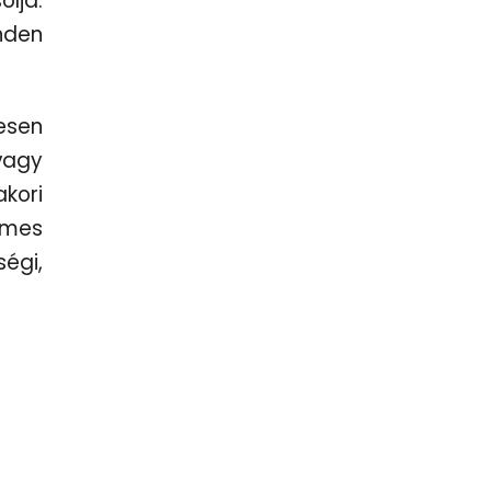
lja.
nden
esen
vagy
kori
lmes
égi,