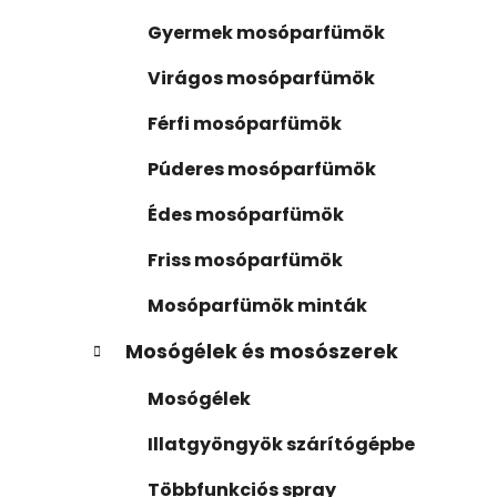
ó
s
r
Gyermek mosóparfümök
i
ó
á
p
Virágos mosóparfümök
k
a
Férfi mosóparfümök
n
e
Púderes mosóparfümök
l
Édes mosóparfümök
Friss mosóparfümök
Mosóparfümök minták
Mosógélek és mosószerek
Mosógélek
Illatgyöngyök szárítógépbe
Többfunkciós spray