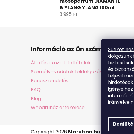
mosóparfüm DIAMANTE
& YLANG YLANG 100ml
3 995 Ft
L
á
Információ az Ön számára
Sütiket ha
b
dolgozunk 
l
biztosítsu
Általános üzleti feltételek
é
és biztons
Személyes adatok feldolgozása GDPR
c
teljesítmén
Panaszrendelés
hirdetések
igényeihez 
FAQ
információ
Blog
irányelvein
Webáruház értékelése
Beállít
Copyright 2026
Marutina.hu
. Minden jog f