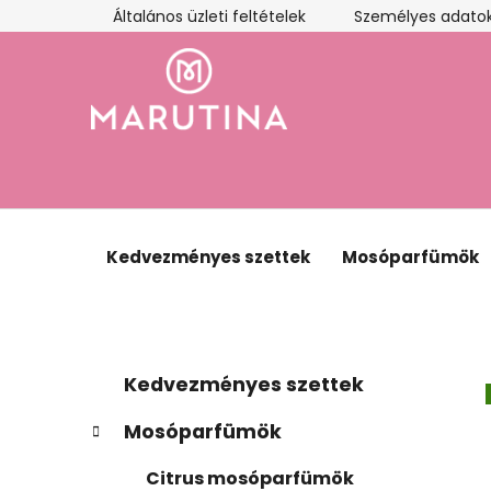
Ugrás
Általános üzleti feltételek
Személyes adatok
a
fő
tartalomhoz
Kedvezményes szettek
Mosóparfümök
O
K
Kategóriák
Kedvezményes szettek
a
átugrása
l
t
d
Mosóparfümök
e
a
g
Citrus mosóparfümök
l