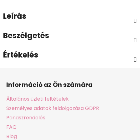
Leírás
Beszélgetés
Értékelés
L
á
Információ az Ön számára
b
l
Általános üzleti feltételek
é
Személyes adatok feldolgozása GDPR
c
Panaszrendelés
FAQ
Blog