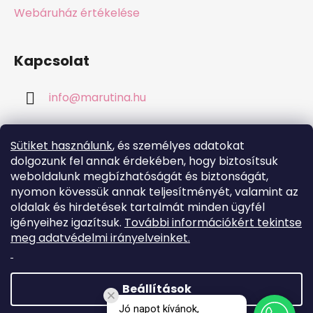
Webáruház értékelése
Kapcsolat
info
@
marutina.hu
+421911050251
Sütiket használunk
, és személyes adatokat
dolgozunk fel annak érdekében, hogy biztosítsuk
weboldalunk megbízhatóságát és biztonságát,
nyomon kövessük annak teljesítményét, valamint az
oldalak és hirdetések tartalmát minden ügyfél
Online fizetési lehetőséget biztosítunk
igényeihez igazítsuk.
További információkért tekintse
meg adatvédelmi irányelveinket.
Beállítások
Jó napot kívánok,