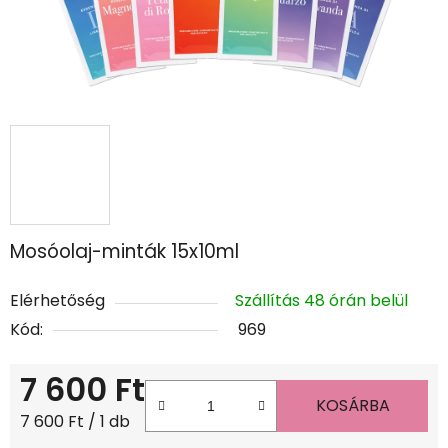
Mosóolaj-minták 15x10ml
Elérhetőség
Szállítás 48 órán belül
Kód:
969
7 600 Ft
KOSÁRBA
Egységár:
7 600 Ft / 1 db