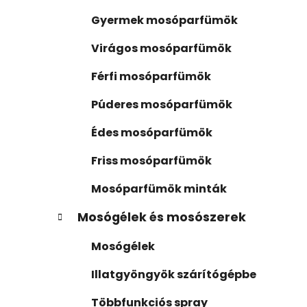
ó
s
r
Gyermek mosóparfümök
i
ó
á
p
Virágos mosóparfümök
k
a
Férfi mosóparfümök
n
e
Púderes mosóparfümök
l
Édes mosóparfümök
Friss mosóparfümök
Mosóparfümök minták
Mosógélek és mosószerek
Mosógélek
Illatgyöngyök szárítógépbe
Többfunkciós spray