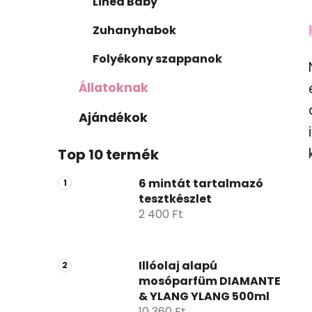
Linea Baby
Zuhanyhabok
Folyékony szappanok
Állatoknak
Ajándékok
Top 10 termék
6 mintát tartalmazó
tesztkészlet
2 400 Ft
Illóolaj alapú
mosóparfüm DIAMANTE
& YLANG YLANG 500ml
10 360 Ft