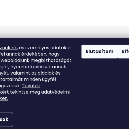
Kapcsolat
sználunk
, és személyes adatokat
Elutasítom
El
fel annak érdekében, hogy
k weboldalunk megbízhatóságát
info
@
marutina.hu
ágát, nyomon kövessük annak
yét, valamint az oldalak és
+421911050251
 tartalmát minden ügyfél
igazítsuk.
További
kért tekintse meg adatvédelmi
ket.
ások
enntartva.
Süti beállítások szerkesztése