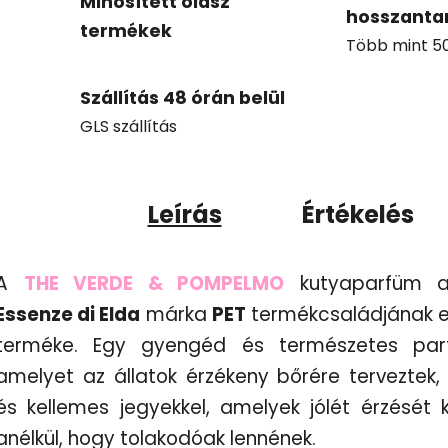
Minősített olasz
hosszanta
termékek
Több mint 50 
Szállítás 48 órán belül
GLS szállítás
Leírás
Értékelés
A
THE VERDE & POMPELMO
kutyaparfüm
Essenze di Elda
márka
PET
termékcsaládjának e
terméke. Egy gyengéd és természetes par
amelyet az állatok érzékeny bőrére terveztek, 
és kellemes jegyekkel, amelyek jólét érzését k
anélkül, hogy tolakodóak lennének.