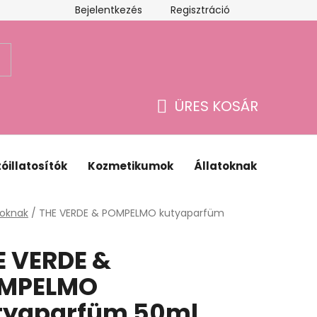
Bejelentkezés
Regisztráció
Webáruház értékelése
ÜRES KOSÁR
KOSÁR
óillatosítók
Kozmetikumok
Állatoknak
Ajánd
lap
toknak
/
THE VERDE & POMPELMO kutyaparfüm
E VERDE &
MPELMO
tyaparfüm 50ml