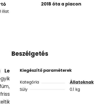
2018 óta a piacon
rtó
illat
Beszélgetés
 a
Le
Kiegészítő paraméterek
gyik
Kategória
Állatoknak
füm,
Súly
0.1 kg
friss
eltik