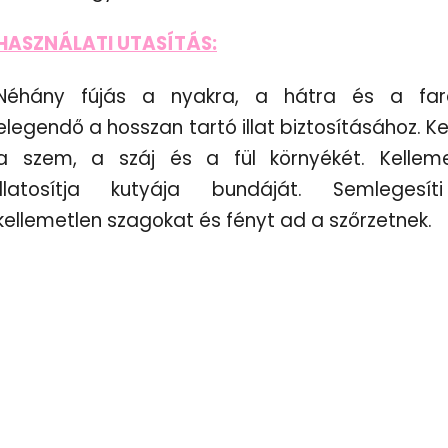
HASZNÁLATI UTASÍTÁS:
Néhány fújás a nyakra, a hátra és a far
elegendő a hosszan tartó illat biztosításához. Ke
a szem, a száj és a fül környékét. Kellem
illatosítja kutyája bundáját. Semlegesí
kellemetlen szagokat és fényt ad a szőrzetnek.