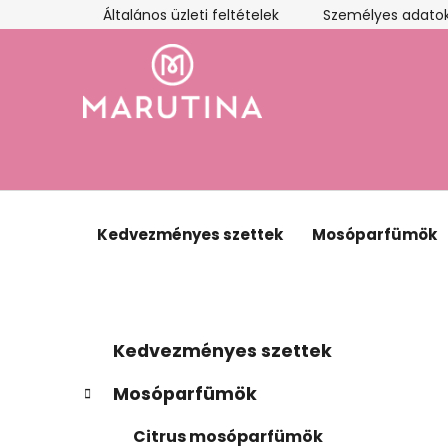
Ugrás
Általános üzleti feltételek
Személyes adatok
a
fő
tartalomhoz
Kedvezményes szettek
Mosóparfümök
O
K
Kategóriák
Kedvezményes szettek
a
átugrása
l
t
d
Mosóparfümök
e
a
g
Citrus mosóparfümök
l