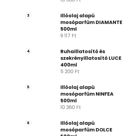
Illóolaj alapú
mosóparfüm DIAMANTE
500ml
9 117 Ft
Ruhaillatosító és
szekrényillatosító LUCE
400ml
5 200 Ft
Illóolaj alapú
mosóparfüm NINFEA
500ml
10 360 Ft
Illóolaj alapú
mosóparfüm DOLCE