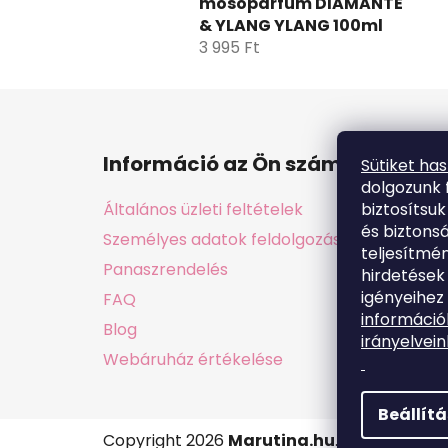
mosóparfüm DIAMANTE
& YLANG YLANG 100ml
3 995 Ft
L
á
Információ az Ön számára
Sütiket ha
b
dolgozunk 
l
biztosítsu
Általános üzleti feltételek
é
és biztons
Személyes adatok feldolgozása GDPR
c
teljesítmén
Panaszrendelés
hirdetések
igényeihez 
FAQ
információ
Blog
irányelvein
Webáruház értékelése
Beállít
Copyright 2026
Marutina.hu
. Minden jog f