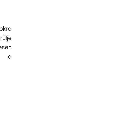
okra
rülje
esen
ti a