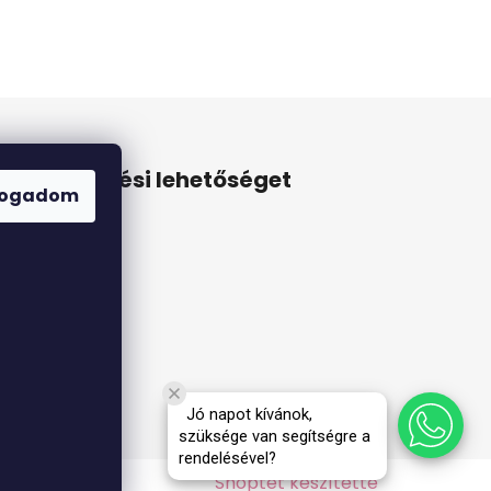
Online fizetési lehetőséget
fogadom
biztosítunk
Jó napot kívánok,
szüksége van segítségre a
rendelésével?
Shoptet készítette