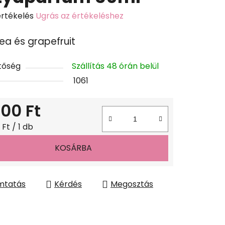
értékelés
Ugrás az értékeléshez
k
tea és grapefruit
s
lése
tőség
Szállítás 48 órán belül
1061
600 Ft
gár:
Ft / 1 db
KOSÁRBA
mtatás
Kérdés
Megosztás