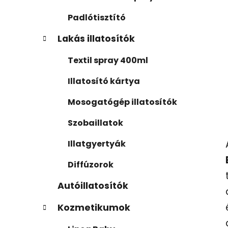
Padlótisztító
Lakás illatosítók
Textil spray 400ml
Illatosító kártya
Mosogatógép illatosítók
Szobaillatok
Illatgyertyák
Diffúzorok
Autóillatosítók
Kozmetikumok