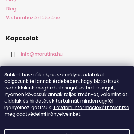
Blog
Webáruház értékelése
Kapcsolat
info
@
marutina.hu
+421911050251
Sütiket használunk
, és személyes adatokat
dolgozunk fel annak érdekében, hogy biztosítsuk
weboldalunk megbízhatóságát és biztonságát,
nyomon kövessük annak teljesítményét, valamint az
oldalak és hirdetések tartalmát minden ügyfél
Online fizetési lehetőséget biztosítunk
igényeihez igazítsuk.
További információkért tekintse
meg adatvédelmi irányelveinket.