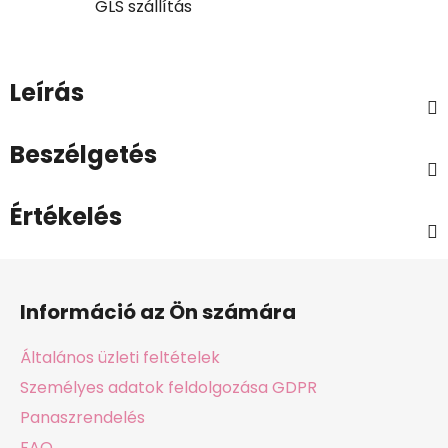
GLS szállítás
Leírás
Beszélgetés
Értékelés
L
á
Információ az Ön számára
b
l
Általános üzleti feltételek
é
Személyes adatok feldolgozása GDPR
c
Panaszrendelés
FAQ