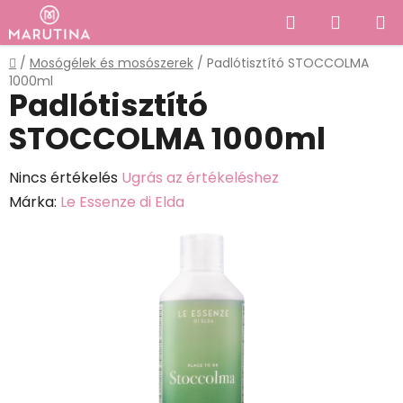
Ugrás
Keresés
KOSÁR
a
fő
Kezdőlap
/
Mosógélek és mosószerek
/
Padlótisztító STOCCOLMA
tartalomhoz
1000ml
Padlótisztító
STOCCOLMA 1000ml
A
Nincs értékelés
Ugrás az értékeléshez
termék
Márka:
Le Essenze di Elda
átlagos
értékelése
5-
ből
0,0
csillag.