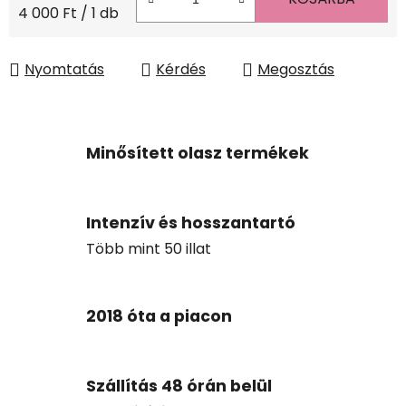
Egységár:
4 000 Ft / 1 db
Nyomtatás
Kérdés
Megosztás
Minősített olasz termékek
Intenzív és hosszantartó
Több mint 50 illat
2018 óta a piacon
Szállítás 48 órán belül