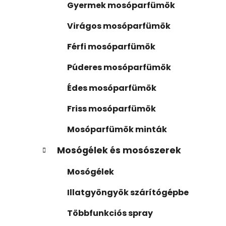
s
r
Gyermek mosóparfümök
i
ó
á
p
Virágos mosóparfümök
k
a
Férfi mosóparfümök
n
e
Púderes mosóparfümök
l
Édes mosóparfümök
Friss mosóparfümök
Mosóparfümök minták
Mosógélek és mosószerek
Mosógélek
Illatgyöngyök szárítógépbe
Többfunkciós spray