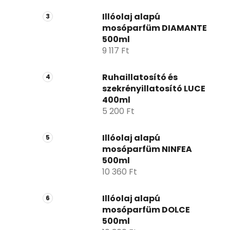
Illóolaj alapú
mosóparfüm DIAMANTE
500ml
9 117 Ft
Ruhaillatosító és
szekrényillatosító LUCE
400ml
5 200 Ft
Illóolaj alapú
mosóparfüm NINFEA
500ml
10 360 Ft
Illóolaj alapú
mosóparfüm DOLCE
500ml