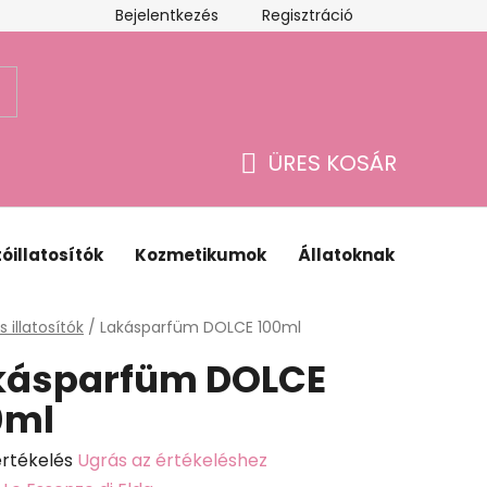
Bejelentkezés
Regisztráció
Webáruház értékelése
ÜRES KOSÁR
KOSÁR
óillatosítók
Kozmetikumok
Állatoknak
Ajánd
lap
s illatosítók
/
Lakásparfüm DOLCE 100ml
kásparfüm DOLCE
0ml
értékelés
Ugrás az értékeléshez