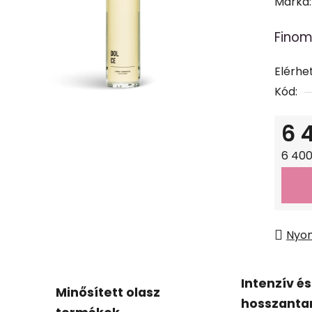
termé
Márka
átlago
Finom
értéke
5-
Elérhe
ből
Kód:
0,0
csillag.
6 
Egysé
6 400
Nyo
Intenzív és
Minősített olasz
hosszanta