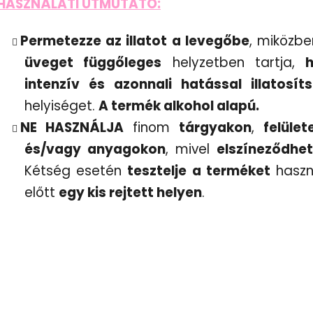
HASZNÁLATI ÚTMUTATÓ:
Permetezze az illatot a levegőbe
, miközb
üveget függőleges
helyzetben tartja,
intenzív és azonnali hatással illatosít
helyiséget.
A termék alkohol alapú.
NE HASZNÁLJA
finom
tárgyakon
,
felület
és/vagy anyagokon
, mivel
elszíneződhe
Kétség esetén
tesztelje a terméket
haszn
előtt
egy kis rejtett helyen
.