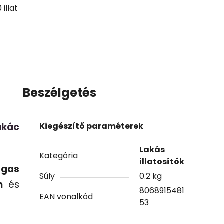
illat
Beszélgetés
akác
Kiegészítő paraméterek
Lakás
Kategória
illatosítók
gas
Súly
0.2 kg
n
és
8068915481
EAN vonalkód
53