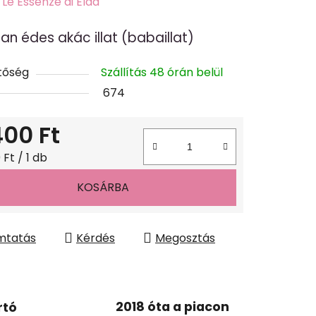
k
:
Le Essenze di Elda
s
an édes akác illat (babaillat)
lése
tőség
Szállítás 48 órán belül
674
400 Ft
gár:
 Ft / 1 db
KOSÁRBA
mtatás
Kérdés
Megosztás
2018 óta a piacon
rtó