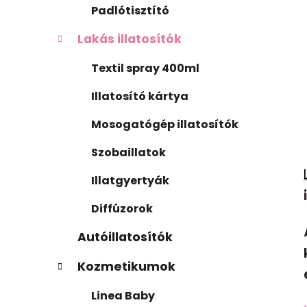
Padlótisztító
Lakás illatosítók
Textil spray 400ml
Illatosító kártya
Mosogatógép illatosítók
Szobaillatok
Illatgyertyák
Diffúzorok
Autóillatosítók
Kozmetikumok
Linea Baby