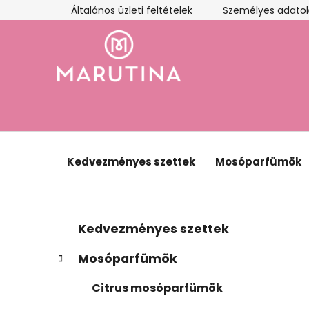
Ugrás
Általános üzleti feltételek
Személyes adatok
a
fő
tartalomhoz
Kedvezményes szettek
Mosóparfümök
O
K
Kategóriák
Kedvezményes szettek
a
átugrása
l
t
d
Mosóparfümök
e
a
g
Citrus mosóparfümök
l
ó