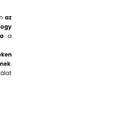
en
az
hogy
sa
a
eken
tnek
.
álat