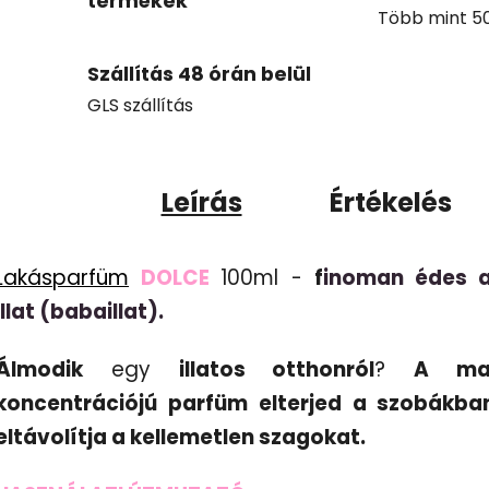
termékek
Több mint 50 
Szállítás 48 órán belül
GLS szállítás
Leírás
Értékelés
Lakásparfüm
DOLCE
100ml -
f
inoman édes 
illat (babaillat).
Álmodik
egy
illatos otthonról
?
A ma
koncentrációjú parfüm
elterjed a szobákba
eltávolítja a kellemetlen szagokat.