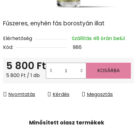
Fűszeres, enyhén fás borostyán illat
Elérhetőség
Szállítás 48 órán belül
Kód:
986
5 800 Ft
KOSÁRBA
Egységár:
5 800 Ft / 1 db
Nyomtatás
Kérdés
Megosztás
Minősített olasz termékek