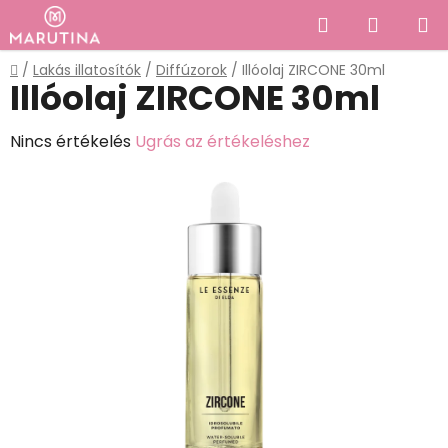
Ugrás
Keresés
KOSÁR
a
fő
Kezdőlap
/
Lakás illatosítók
/
Diffúzorok
/
Illóolaj ZIRCONE 30ml
tartalomhoz
Illóolaj ZIRCONE 30ml
A
Nincs értékelés
Ugrás az értékeléshez
termék
átlagos
értékelése
5-
ből
0,0
csillag.