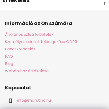
Értékelés
L
á
Információ az Ön számára
b
l
Általános üzleti feltételek
é
Személyes adatok feldolgozása GDPR
c
Panaszrendelés
FAQ
Blog
Webáruház értékelése
Kapcsolat
info
@
marutina.hu