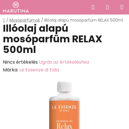
Ugrás
Keresés
KOSÁR
a
fő
Kezdőlap
/
Mosóparfümök
/
Illóolaj alapú mosóparfüm RELAX 500ml
tartalomhoz
Illóolaj alapú
mosóparfüm RELAX
500ml
A
Nincs értékelés
Ugrás az értékeléshez
termék
Márka:
Le Essenze di Elda
átlagos
értékelése
5-
ből
0,0
csillag.