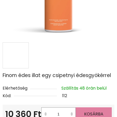
Finom édes illat egy csipetnyi édesgyökérrel
Elérhetőség
Szállítás 48 órán belül
Kód:
112
10 360 Ft
KOSÁRBA