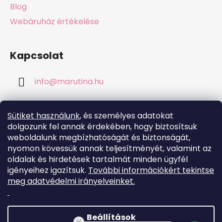
Blog
Webáruház értékelése
Kapcsolat
info
@
marutina.hu
+421911050251
Sütiket használunk
, és személyes adatokat
dolgozunk fel annak érdekében, hogy biztosítsuk
weboldalunk megbízhatóságát és biztonságát,
nyomon kövessük annak teljesítményét, valamint az
oldalak és hirdetések tartalmát minden ügyfél
Online fizetési lehetőséget biztosítunk
igényeihez igazítsuk.
További információkért tekintse
meg adatvédelmi irányelveinket.
Beállítások