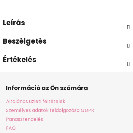
Leírás
Beszélgetés
Értékelés
L
á
Információ az Ön számára
b
l
Általános üzleti feltételek
é
Személyes adatok feldolgozása GDPR
c
Panaszrendelés
FAQ