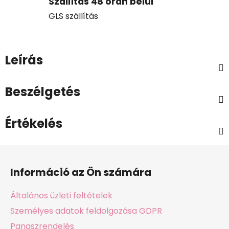
Szállítás 48 órán belül
GLS szállítás
Leírás
Beszélgetés
Értékelés
L
á
Információ az Ön számára
b
l
Általános üzleti feltételek
é
Személyes adatok feldolgozása GDPR
c
Panaszrendelés