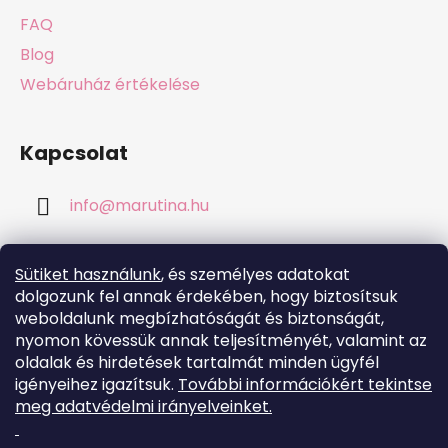
FAQ
Blog
Webáruház értékelése
Kapcsolat
info
@
marutina.hu
+421911050251
Sütiket használunk
, és személyes adatokat
dolgozunk fel annak érdekében, hogy biztosítsuk
weboldalunk megbízhatóságát és biztonságát,
nyomon kövessük annak teljesítményét, valamint az
oldalak és hirdetések tartalmát minden ügyfél
Online fizetési lehetőséget biztosítunk
igényeihez igazítsuk.
További információkért tekintse
meg adatvédelmi irányelveinket.