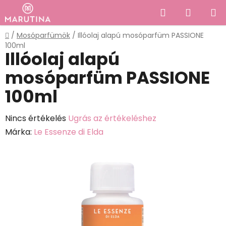
Ugrás
Keresés
KOSÁR
a
fő
Kezdőlap
/
Mosóparfümök
/
Illóolaj alapú mosóparfüm PASSIONE
tartalomhoz
100ml
Illóolaj alapú
mosóparfüm PASSIONE
100ml
A
Nincs értékelés
Ugrás az értékeléshez
termék
Márka:
Le Essenze di Elda
átlagos
értékelése
5-
ből
0,0
csillag.