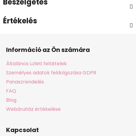
Beszélgetés
Értékelés
L
á
Információ az Ön számára
b
l
Általános üzleti feltételek
é
Személyes adatok feldolgozása GDPR
c
Panaszrendelés
FAQ
Blog
Webáruház értékelése
Kapcsolat