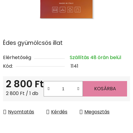
Édes gyümölcsös illat
Elérhetőség
Szállítás 48 órán belül
Kód:
1141
2 800 Ft
KOSÁRBA
Egységár:
2 800 Ft / 1 db
Nyomtatás
Kérdés
Megosztás