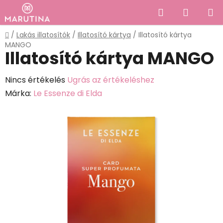
Ugrás
Keresés
KOSÁR
a
fő
Kezdőlap
/
Lakás illatosítók
/
Illatosító kártya
/
Illatosító kártya
tartalomhoz
MANGO
Illatosító kártya MANGO
A
Nincs értékelés
Ugrás az értékeléshez
termék
Márka:
Le Essenze di Elda
átlagos
értékelése
5-
ből
0,0
csillag.