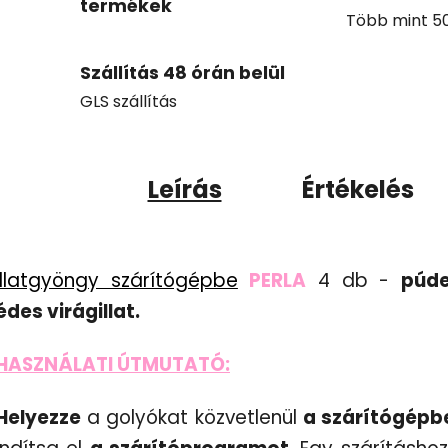
termékek
Több mint 50 
Szállítás 48 órán belül
GLS szállítás
Leírás
Értékelés
Illatgyöngy szárítógépbe
PERLA
4 db -
púde
édes virágillat.
HASZNÁLATI ÚTMUTATÓ:
Helyezze
a golyókat közvetlenül
a szárítógépb