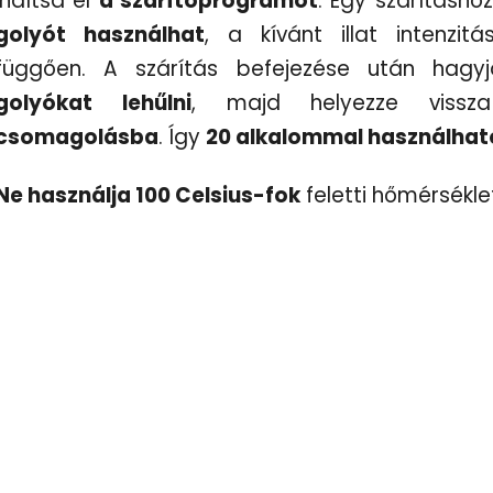
indítsa el
a szárítóprogramot
. Egy szárításho
golyót használhat
, a kívánt illat intenzitá
függően. A szárítás befejezése után hag
golyókat lehűlni
, majd helyezze viss
csomagolásba
. Így
20 alkalommal használhat
Ne használja 100 Celsius-fok
feletti hőmérsékle