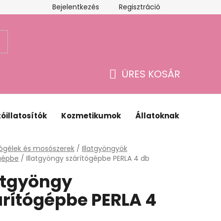
Bejelentkezés
Regisztráció
Webáruház értékelése
ÜRES KOSÁR
KOSÁR
óillatosítók
Kozmetikumok
Állatoknak
Ajánd
lap
ógélek és mosószerek
/
Illatgyöngyök
gépbe
/
Illatgyöngy szárítógépbe PERLA 4 db
latgyöngy
árítógépbe PERLA 4