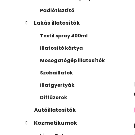
Padlótisztító
Lakás illatosítók
Textil spray 400ml
Illatosító kártya
Mosogatógép illatosítók
Szobaillatok
Illatgyertyák
Diffúzorok
Autóillatosítók
Kozmetikumok