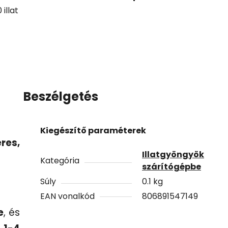
illat
Beszélgetés
Kiegészítő paraméterek
res,
Illatgyöngyök
Kategória
szárítógépbe
Súly
0.1 kg
EAN vonalkód
806891547149
e
, és