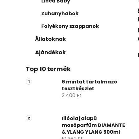
Linea Baby
Zuhanyhabok
Folyékony szappanok
Állatoknak
Ajándékok
Top 10 termék
6 mintát tartalmazó
tesztkészlet
2 400 Ft
Illóolaj alapú
mosóparfüm DIAMANTE
& YLANG YLANG 500ml
10 360 Ft