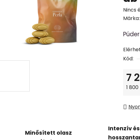
A
Nincs 
termé
Márka
átlago
Púdere
értéke
5-
Elérhe
ből
Kód:
0,0
csillag.
7 
Egysé
1 800 
Nyo
Intenzív és
Minősített olasz
hosszanta