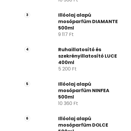
Illóolaj alapú
mosóparfüm DIAMANTE
500ml
9 117 Ft
Ruhaillatosító és
szekrényillatosító LUCE
400ml
5 200 Ft
Illóolaj alapú
mosóparfüm NINFEA
500ml
10 360 Ft
Illóolaj alapú
mosóparfüm DOLCE