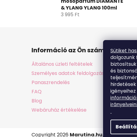
mosóparfüm DIAMANTE
& YLANG YLANG 100ml
3 995 Ft
L
á
Információ az Ön számára
Sütiket ha
b
dolgozunk 
l
biztosítsu
Általános üzleti feltételek
é
és biztons
Személyes adatok feldolgozása GDPR
c
teljesítmén
Panaszrendelés
hirdetések
igényeihez 
FAQ
információ
Blog
irányelvein
Webáruház értékelése
Beállít
Copyright 2026
Marutina.hu
. Minden jog f