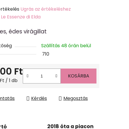
értékelés
Ugrás az értékeléshez
k
:
Le Essenze di Elda
s
s, édes virágillat
lése
tőség
Szállítás 48 órán belül
710
200 Ft
KOSÁRBA
gár:
Ft / 1 db
mtatás
Kérdés
Megosztás
2018 óta a piacon
rtó