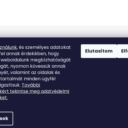
Kapcsolat
sználunk
, és személyes adatokat
Elutasítom
El
fel annak érdekében, hogy
k weboldalunk megbízhatóságát
info
@
marutina.hu
ágát, nyomon kövessük annak
yét, valamint az oldalak és
+421911050251
 tartalmát minden ügyfél
igazítsuk.
További
kért tekintse meg adatvédelmi
ket.
ások
enntartva.
Süti beállítások szerkesztése