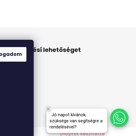
Online fizetési lehetőséget
fogadom
biztosítunk
Jó napot kívánok,
szüksége van segítségre a
rendelésével?
Shoptet készítette