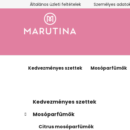
Ugrás
Általános üzleti feltételek
Személyes adatok
a
fő
tartalomhoz
Kedvezményes szettek
Mosóparfümök
O
K
Kategóriák
Kedvezményes szettek
a
átugrása
l
t
d
Mosóparfümök
e
a
g
Citrus mosóparfümök
l