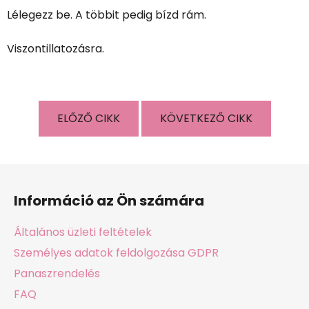
Lélegezz be. A többit pedig bízd rám.
Viszontillatozásra.
ELŐZŐ CIKK
KÖVETKEZŐ CIKK
L
á
Információ az Ön számára
b
l
Általános üzleti feltételek
é
Személyes adatok feldolgozása GDPR
c
Panaszrendelés
FAQ