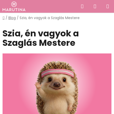
Ugrás
Keresés
KOSÁR
a
fő
Kezdőlap
/
Blog
/
Szia, én vagyok a Szaglás Mestere
tartalomhoz
Szia, én vagyok a
Szaglás Mestere