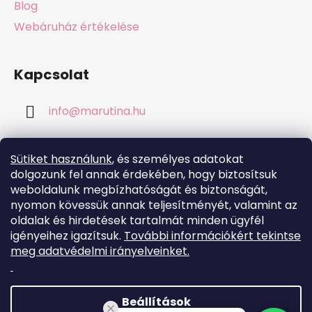
Blog
Webáruház értékelése
Kapcsolat
info
@
marutina.hu
+421911050251
Sütiket használunk
, és személyes adatokat
dolgozunk fel annak érdekében, hogy biztosítsuk
weboldalunk megbízhatóságát és biztonságát,
nyomon kövessük annak teljesítményét, valamint az
oldalak és hirdetések tartalmát minden ügyfél
Online fizetési lehetőséget biztosítunk
igényeihez igazítsuk.
További információkért tekintse
meg adatvédelmi irányelveinket.
Beállítások