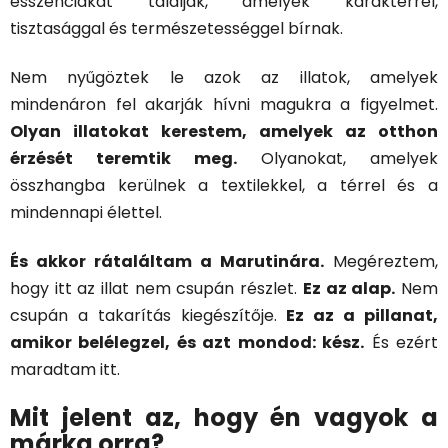
esszenciákat találjak, amelyek karakterrel,
tisztasággal és természetességgel bírnak.
Nem nyűgöztek le azok az illatok, amelyek
mindenáron fel akarják hívni magukra a figyelmet.
Olyan illatokat kerestem, amelyek az otthon
érzését teremtik meg.
Olyanokat, amelyek
összhangba kerülnek a textilekkel, a térrel és a
mindennapi élettel.
És akkor rátaláltam a Marutinára.
Megéreztem,
hogy itt az illat nem csupán részlet.
Ez az alap.
Nem
csupán a takarítás kiegészítője.
Ez az a pillanat,
amikor belélegzel, és azt mondod: kész.
És ezért
maradtam itt.
Mit jelent az, hogy én vagyok a
márka orra?