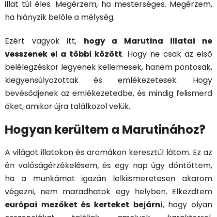
illat túl éles. Megérzem, ha mesterséges. Megérzem,
ha hiányzik belőle a mélység.
Ezért vagyok itt,
hogy a Marutina illatai ne
vesszenek el a többi között
. Hogy ne csak az első
belélegzéskor legyenek kellemesek, hanem pontosak,
kiegyensúlyozottak és emlékezetesek. Hogy
bevésődjenek az emlékezetedbe, és mindig felismerd
őket, amikor újra találkozol velük.
Hogyan kerültem a Marutinához?
A világot illatokon és aromákon keresztül látom. Ez az
én valóságérzékelésem, és egy nap úgy döntöttem,
ha a munkámat igazán lelkiismeretesen akarom
végezni, nem maradhatok egy helyben. Elkezdtem
európai mezőket és kerteket bejárni
, hogy olyan