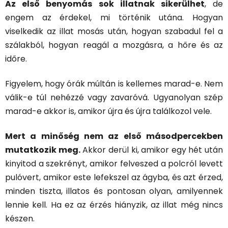
Az első benyomás sok illatnak sikerülhet
, de
engem az érdekel, mi történik utána. Hogyan
viselkedik az illat mosás után, hogyan szabadul fel a
szálakból, hogyan reagál a mozgásra, a hőre és az
időre.
Figyelem, hogy órák múltán is kellemes marad-e. Nem
válik-e túl nehézzé vagy zavaróvá. Ugyanolyan szép
marad-e akkor is, amikor újra és újra találkozol vele.
Mert a minőség nem az első másodpercekben
mutatkozik meg.
Akkor derül ki, amikor egy hét után
kinyitod a szekrényt, amikor felveszed a polcról levett
pulóvert, amikor este lefekszel az ágyba, és azt érzed,
minden tiszta, illatos és pontosan olyan, amilyennek
lennie kell. Ha ez az érzés hiányzik, az illat még nincs
készen.