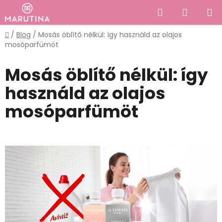
Ugrás
Keresés
KOSÁR
a
fő
Kezdőlap
/
Blog
/
Mosás öblítő nélkül: így használd az olajos
tartalomhoz
mosóparfümöt
Mosás öblítő nélkül: így
használd az olajos
mosóparfümöt