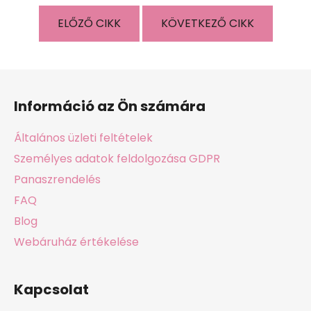
ELŐZŐ CIKK
KÖVETKEZŐ CIKK
L
á
Információ az Ön számára
b
l
Általános üzleti feltételek
é
Személyes adatok feldolgozása GDPR
c
Panaszrendelés
FAQ
Blog
Webáruház értékelése
Kapcsolat