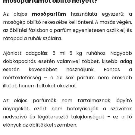
mosóparfümöt öblítő helyett?
Az olajos
mosóparfüm
használata egyszerű: a
mosógép öblítő rekeszébe kell önteni. A mosás végén,
az öblítési fázisban a parfüm egyenletesen oszlik el, és
rátapad a ruhák szálaira.
Ajánlott adagolás: 5 ml 5 kg ruhához. Nagyobb
dobkapacitás esetén valamivel többet, kisebb adag
esetén kevesebbet használjunk. Fontos a
mértékletesség – a túl sok parfüm nem erősebb
illatot, hanem foltokat okozhat.
Az olajos parfümök nem tartalmaznak lágyító
anyagokat, ezért nem befolyásolják a szövetek
nedvszívó és légáteresztő tulajdonságait – ez a fő
előnyük az öblítőkkel szemben.