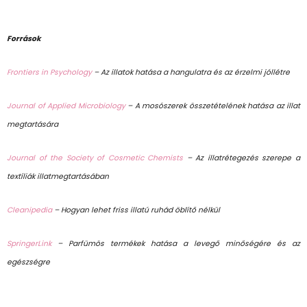
Források
Frontiers in Psychology
– Az illatok hatása a hangulatra és az érzelmi jóllétre
Journal of Applied Microbiology
– A mosószerek összetételének hatása az illat
megtartására
Journal of the Society of Cosmetic Chemists
– Az illatrétegezés szerepe a
textíliák illatmegtartásában
Cleanipedia
– Hogyan lehet friss illatú ruhád öblítő nélkül
SpringerLink
– Parfümös termékek hatása a levegő minőségére és az
egészségre