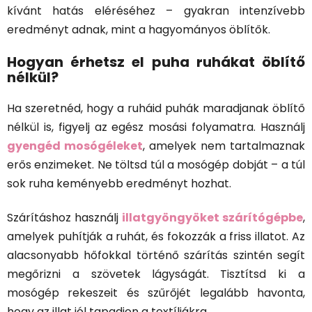
kívánt hatás eléréséhez – gyakran intenzívebb
eredményt adnak, mint a hagyományos öblítők.
Hogyan érhetsz el puha ruhákat öblítő
nélkül?
Ha szeretnéd, hogy a ruháid puhák maradjanak öblítő
nélkül is, figyelj az egész mosási folyamatra. Használj
gyengéd mosógéleket
, amelyek nem tartalmaznak
erős enzimeket. Ne töltsd túl a mosógép dobját – a túl
sok ruha keményebb eredményt hozhat.
Szárításhoz használj
illatgyöngyöket szárítógépbe
,
amelyek puhítják a ruhát, és fokozzák a friss illatot. Az
alacsonyabb hőfokkal történő szárítás szintén segít
megőrizni a szövetek lágyságát. Tisztítsd ki a
mosógép rekeszeit és szűrőjét legalább havonta,
hogy az illat jól tapadjon a textíliákra.