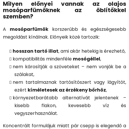
Milyen előnyei vannak az olajos
mosóparfümöknek az öblítőkkel
szemben?
A
mosóparfümök
korszerűbb és egészségesebb
megoldást kínálnak. Előnyeik közé tartozik:
hosszan tartó illat
, ami akár hetekig is érezhető,
kompatibilitás mindenféle
mosógéllel
,
nem károsítják a szöveteket – nem vonják be a
szálakat,
nem tartalmaznak tartósítószert vagy lágyítót,
ezért
kíméletesek az érzékeny bőrhöz
,
környezetbarátabb alternatívát jelentenek –
kisebb flakon, kevesebb víz és
vegyszerhasználat.
Koncentrált formulájuk miatt pár csepp is elegendő a