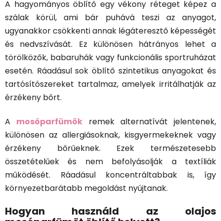
A hagyományos öblítő egy vékony réteget képez a
szálak körül, ami bár puhává teszi az anyagot,
ugyanakkor csökkenti annak légáteresztő képességét
és nedvszívását. Ez különösen hátrányos lehet a
törölközők, babaruhák vagy funkcionális sportruházat
esetén. Ráadásul sok öblítő szintetikus anyagokat és
tartósítószereket tartalmaz, amelyek irritálhatják az
érzékeny bőrt.
A
mosóparfümök
remek alternatívát jelentenek,
különösen az allergiásoknak, kisgyermekeknek vagy
érzékeny bőrűeknek. Ezek természetesebb
összetételűek és nem befolyásolják a textíliák
működését. Ráadásul koncentráltabbak is, így
környezetbarátabb megoldást nyújtanak.
Hogyan használd az olajos